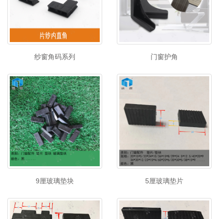
纱窗角码系列
门窗护角
9厘玻璃垫块
5厘玻璃垫片